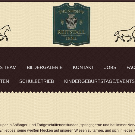
S TEAM
BILDERGALERIE
KONTAKT
JOBS
FA
ITEN
SCHULBETRIEB
KINDERGEBURTSTAGE/EVENTS
t super in Anfänger- und Fortgeschrittenenstunden, springt gerne und hat immer Ner
. Er liebt es, seine weißen Flecken auf unseren Wiesen zu tarnen, und sich in jede